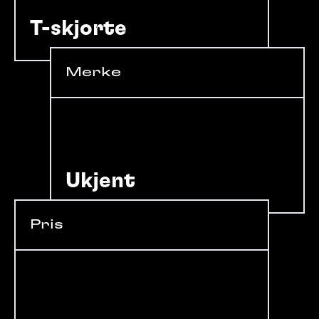
T-skjorte
Merke
Ukjent
Pris