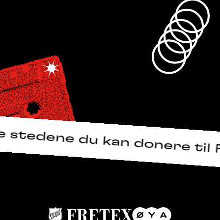
er finner du alle stedene du
Gå til Fretex.no
Gå til Øyafestivalen.no