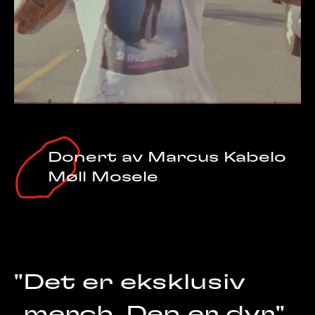
Donert av
Marcus Kabelo
Klikk for å lese hintet
Møll Mosele
"
Det er eksklusiv
merch. Den er dyr."